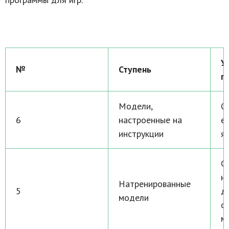
У
№
Ступень
п
Модели,
О
6
настроенные на
е
инструкции
я
С
н
Натренированные
5
д
модели
с
м